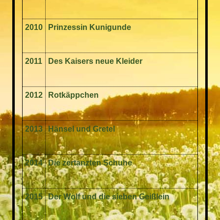
2010
Prinzessin Kunigunde
2011
Des Kaisers neue Kleider
2012
Rotkäppchen
2013
Hänsel und Gretel
2014
Die zertanzten Schuhe
2015
Der Wolf und die sieben Geißlein