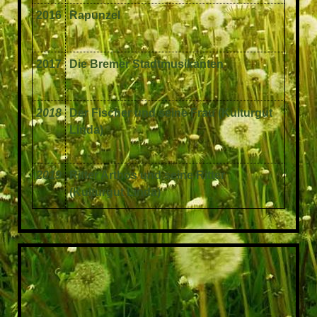
2016
Rapunzel
2017
Die Bremer Stadtmusikanten
2018
Der Fischer und seine Frau (Kulturgut
Linda)
2019
Ritter Arthos und seine Ritter
(Kulturgut Linda)