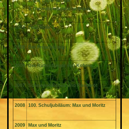
2. Die Töpferschule
3. Die mitternächtliche Braut
2004
Frau Holle
2005
Der Froschkönig
2006
Der Rattenfänger von Kohren
2007
Schneeweißchen und Rosenrot
2008
100. Schuljubiläum: Max und Moritz
2009
Max und Moritz