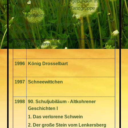
ausgewähltes Märchen. Eingebunden ins
Theaterspiel wird auch die Tanzgruppe aus der
Arbeitsgemeinschaft „Tanzen“.
Jedes Jahr wird ein anderes Märchen
aufgeführt:
1995
Till Eulenspiegel
1996
König Drosselbart
1997
Schneewittchen
1998
90. Schuljubiläum - Altkohrener
Geschichten I
1. Das verlorene Schwein
2. Der große Stein vom Lenkersberg