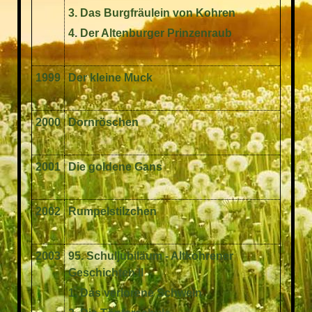
3. Das Burgfräulein von Kohren
4. Der Altenburger Prinzenraub
1999
Der kleine Muck
2000
Dornröschen
2001
Die goldene Gans
2002
Rumpelstilzchen
2003
95. Schuljubiläum - Altkohrener
Geschichten II
1. Das verlorene Schwein